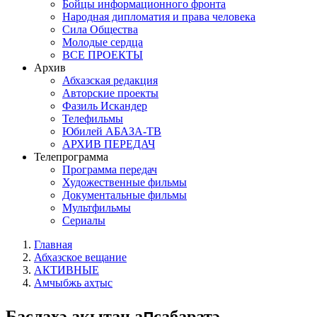
Бойцы информационного фронта
Народная дипломатия и права человека
Сила Общества
Молодые сердца
ВСЕ ПРОЕКТЫ
Архив
Абхазская редакция
Авторские проекты
Фазиль Искандер
Телефильмы
Юбилей АБАЗА-ТВ
АРХИВ ПЕРЕДАЧ
Телепрограмма
Программа передач
Художественные фильмы
Документальные фильмы
Мультфильмы
Сериалы
Главная
Абхазское вещание
АКТИВНЫЕ
Амчыбжь ахҭыс
Баслахә ақыҭан аԥсабаратә