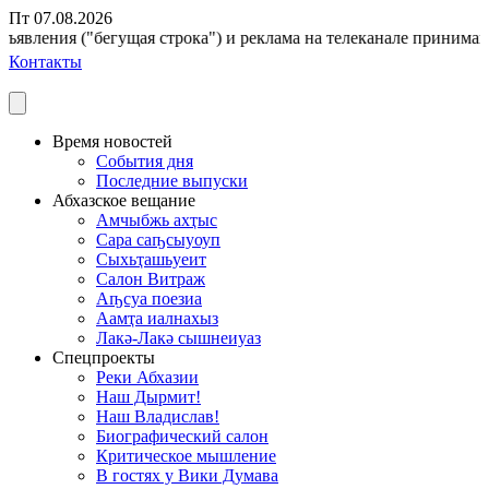
Пт 07.08.2026
ъявления ("бегущая строка") и реклама на телеканале принимаются
Контакты
Время новостей
События дня
Последние выпуски
Абхазское вещание
Амчыбжь ахҭыс
Сара саҧсыуоуп
Сыхьҭашьуеит
Салон Витраж
Аҧсуа поезиа
Аамҭа иалнахыз
Лакә-Лакә сышнеиуаз
Спецпроекты
Реки Абхазии
Наш Дырмит!
Наш Владислав!
Биографический салон
Критическое мышление
В гостях у Вики Думава