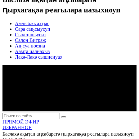
ԥырхагақәа рҿагылара иазыхиоуп
Амчыбжь ахҭыс
Сара саҧсыуоуп
Сыхьҭашьуеит
Салон Витраж
Аҧсуа поезиа
Аамҭа иалнахыз
Лакә-Лакә сышнеиуаз
ПРЯМОЙ ЭФИР
ИЗБРАННОЕ
Баслахә ақыҭан аԥсабаратә ԥырхагақәа рҿагылара иазыхиоуп