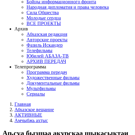
Бойцы информационного фронта
Народная дипломатия и права человека
Сила Общества
Молодые сердца
ВСЕ ПРОЕКТЫ
Архив
Абхазская редакция
Авторские проекты
Фазиль Искандер
Телефильмы
Юбилей АБАЗА-ТВ
АРХИВ ПЕРЕДАЧ
Телепрограмма
Программа передач
Художественные фильмы
Документальные фильмы
Мультфильмы
Сериалы
Главная
Абхазское вещание
АКТИВНЫЕ
Амчыбжь ахҭыс
Аҧсуа бызшәа акурсқәа шықәсыктәи