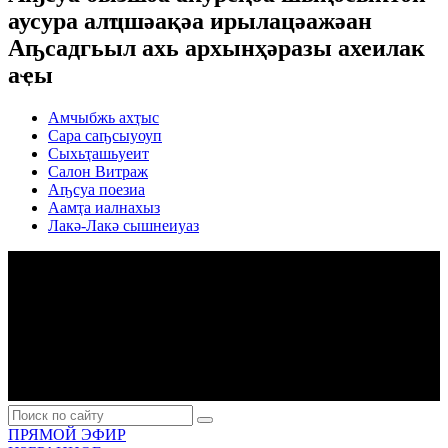
аусура алҵшәақәа ирылацәажәан
Аҧсадгьыл ахь архынҳәразы ахеилак
аҿы
Амчыбжь ахҭыс
Сара саҧсыуоуп
Сыхьҭашьуеит
Салон Витраж
Аҧсуа поезиа
Аамҭа иалнахыз
Лакә-Лакә сышнеиуаз
ПРЯМОЙ ЭФИР