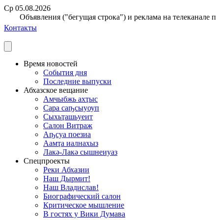
Ср 05.08.2026
Объявления ("бегущая строка") и реклама на телеканале прин
Контакты
Время новостей
События дня
Последние выпуски
Абхазское вещание
Амчыбжь ахҭыс
Сара саҧсыуоуп
Сыхьҭашьуеит
Салон Витраж
Аҧсуа поезиа
Аамҭа иалнахыз
Лакә-Лакә сышнеиуаз
Спецпроекты
Реки Абхазии
Наш Дырмит!
Наш Владислав!
Биографический салон
Критическое мышление
В гостях у Вики Думава