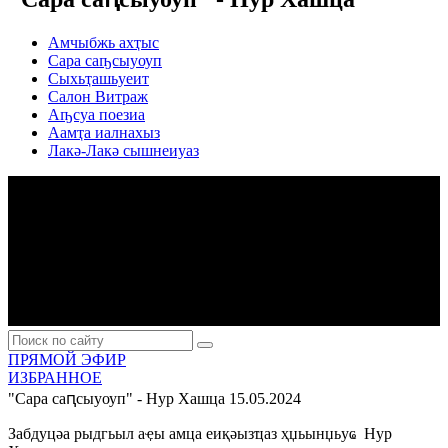
Амчыбжь ахҭыс
Сара саҧсыуоуп
Сыхьҭашьуеит
Салон Витраж
Аҧсуа поезиа
Аамҭа иалнахыз
Лакә-Лакә сышнеиуаз
ПРЯМОЙ ЭФИР
ИЗБРАННОЕ
"Сара саԥсыуоуп" - Нур Хашца
15.05.2024
Забдуцәа рыдгьыл аҿы амца еиқәызҵаз ҳџьынџьуҩ Нур