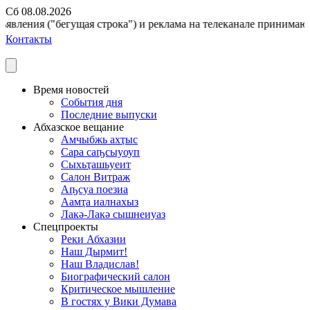
Сб 08.08.2026
явления ("бегущая строка") и реклама на телеканале принимаются
Контакты
Время новостей
События дня
Последние выпуски
Абхазское вещание
Амчыбжь ахҭыс
Сара саҧсыуоуп
Сыхьҭашьуеит
Салон Витраж
Аҧсуа поезиа
Аамҭа иалнахыз
Лакә-Лакә сышнеиуаз
Спецпроекты
Реки Абхазии
Наш Дырмит!
Наш Владислав!
Биографический салон
Критическое мышление
В гостях у Вики Думава