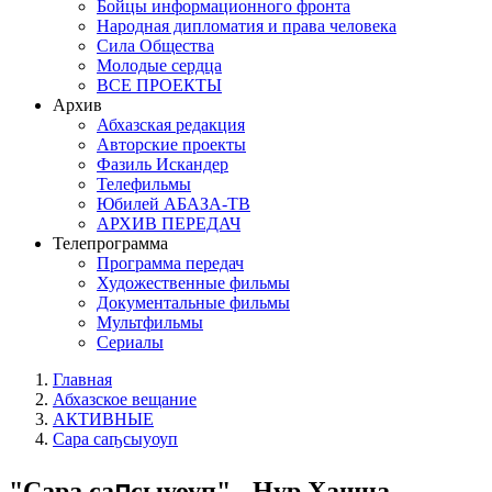
Бойцы информационного фронта
Народная дипломатия и права человека
Сила Общества
Молодые сердца
ВСЕ ПРОЕКТЫ
Архив
Абхазская редакция
Авторские проекты
Фазиль Искандер
Телефильмы
Юбилей АБАЗА-ТВ
АРХИВ ПЕРЕДАЧ
Телепрограмма
Программа передач
Художественные фильмы
Документальные фильмы
Мультфильмы
Сериалы
Главная
Абхазское вещание
АКТИВНЫЕ
Сара саҧсыуоуп
"Сара саԥсыуоуп" - Нур Хашца