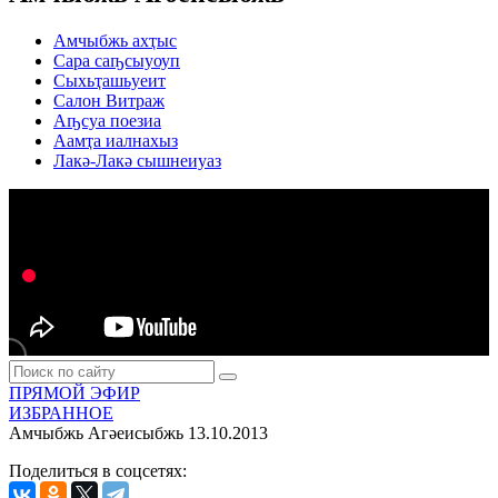
Амчыбжь ахҭыс
Сара саҧсыуоуп
Сыхьҭашьуеит
Салон Витраж
Аҧсуа поезиа
Аамҭа иалнахыз
Лакә-Лакә сышнеиуаз
ПРЯМОЙ ЭФИР
ИЗБРАННОЕ
Амчыбжь Агәеисыбжь
13.10.2013
Поделиться в соцсетях: