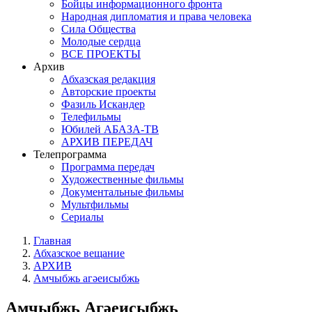
Бойцы информационного фронта
Народная дипломатия и права человека
Сила Общества
Молодые сердца
ВСЕ ПРОЕКТЫ
Архив
Абхазская редакция
Авторские проекты
Фазиль Искандер
Телефильмы
Юбилей АБАЗА-ТВ
АРХИВ ПЕРЕДАЧ
Телепрограмма
Программа передач
Художественные фильмы
Документальные фильмы
Мультфильмы
Сериалы
Главная
Абхазское вещание
АРХИВ
Амчыбжь агәеисыбжь
Амчыбжь Агәеисыбжь