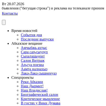
Вт 28.07.2026
бъявления ("бегущая строка") и реклама на телеканале принимают
Контакты
Время новостей
События дня
Последние выпуски
Абхазское вещание
Амчыбжь ахҭыс
Сара саҧсыуоуп
Сыхьҭашьуеит
Салон Витраж
Аҧсуа поезиа
Аамҭа иалнахыз
Лакә-Лакә сышнеиуаз
Спецпроекты
Реки Абхазии
Наш Дырмит!
Наш Владислав!
Биографический салон
Критическое мышление
В гостях у Вики Думава