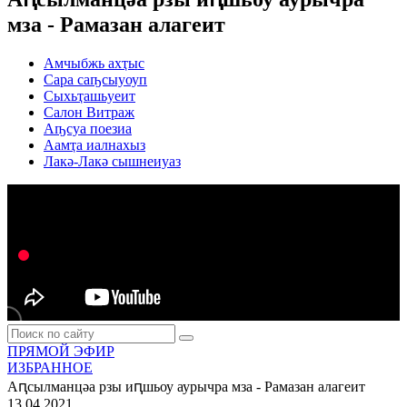
мза - Рамазан алагеит
Амчыбжь ахҭыс
Сара саҧсыуоуп
Сыхьҭашьуеит
Салон Витраж
Аҧсуа поезиа
Аамҭа иалнахыз
Лакә-Лакә сышнеиуаз
ПРЯМОЙ ЭФИР
ИЗБРАННОЕ
Аԥсылманцәа рзы иԥшьоу аурычра мза - Рамазан алагеит
13.04.2021