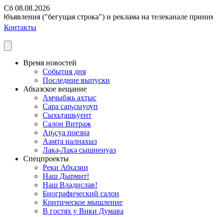
Сб 08.08.2026
Объявления ("бегущая строка") и реклама на телеканале принимают
Контакты
Время новостей
События дня
Последние выпуски
Абхазское вещание
Амчыбжь ахҭыс
Сара саҧсыуоуп
Сыхьҭашьуеит
Салон Витраж
Аҧсуа поезиа
Аамҭа иалнахыз
Лакә-Лакә сышнеиуаз
Спецпроекты
Реки Абхазии
Наш Дырмит!
Наш Владислав!
Биографический салон
Критическое мышление
В гостях у Вики Думава