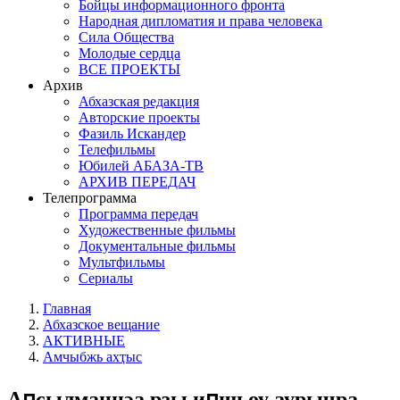
Бойцы информационного фронта
Народная дипломатия и права человека
Сила Общества
Молодые сердца
ВСЕ ПРОЕКТЫ
Архив
Абхазская редакция
Авторские проекты
Фазиль Искандер
Телефильмы
Юбилей АБАЗА-ТВ
АРХИВ ПЕРЕДАЧ
Телепрограмма
Программа передач
Художественные фильмы
Документальные фильмы
Мультфильмы
Сериалы
Главная
Абхазское вещание
АКТИВНЫЕ
Амчыбжь ахҭыс
Аԥсылманцәа рзы иԥшьоу аурычра