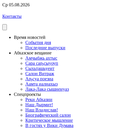
Ср 05.08.2026
Контакты
Время новостей
События дня
Последние выпуски
Абхазское вещание
Амчыбжь ахҭыс
Сара саҧсыуоуп
Сыхьҭашьуеит
Салон Витраж
Аҧсуа поезиа
Аамҭа иалнахыз
Лакә-Лакә сышнеиуаз
Спецпроекты
Реки Абхазии
Наш Дырмит!
Наш Владислав!
Биографический салон
Критическое мышление
В гостях у Вики Думава