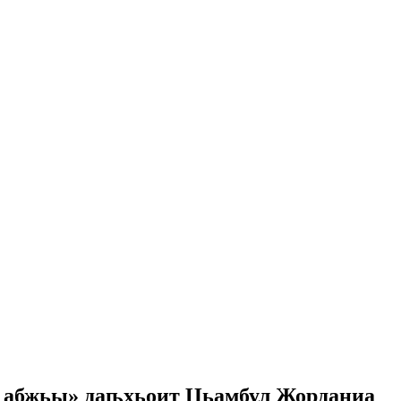
 абжьы» даҧхьоит Џьамбул Жорданиа