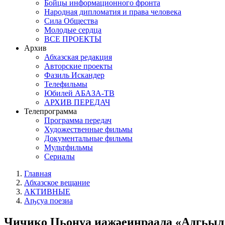
Бойцы информационного фронта
Народная дипломатия и права человека
Сила Общества
Молодые сердца
ВСЕ ПРОЕКТЫ
Архив
Абхазская редакция
Авторские проекты
Фазиль Искандер
Телефильмы
Юбилей АБАЗА-ТВ
АРХИВ ПЕРЕДАЧ
Телепрограмма
Программа передач
Художественные фильмы
Документальные фильмы
Мультфильмы
Сериалы
Главная
Абхазское вещание
АКТИВНЫЕ
Аҧсуа поезиа
Ҷиҷико Џьонуа иажәеинраала «Адгьыл