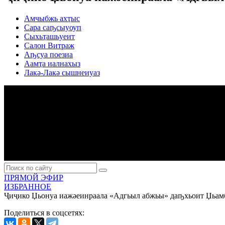
Амчыбжь ахҭыс
Сара саҧсыуоуп
Сыхьҭашьуеит
Салон Витраж
Аҧсуа поезиа
Аамҭа иалнахыз
Лакә-Лакә сышнеиуаз
ПРЯМОЙ ЭФИР
ИЗБРАННОЕ
Ҷиҷико Џьонуа иажәеинраала «Адгьыл абжьы» даҧхьоит Џьам
Поделиться в соцсетях: