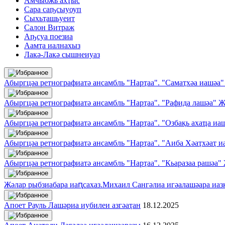
Амчыбжь ахҭыс
Сара саҧсыуоуп
Сыхьҭашьуеит
Салон Витраж
Аҧсуа поезиа
Аамҭа иалнахыз
Лакә-Лакә сышнеиуаз
Абыргцәа ретнографиатә ансамбль "Нарҭаа". "Самаҭхәа иашәа"
Абыргцәа ретнографиатә ансамбль "Нарҭаа". "Рафида лашәа" 
Абыргцәа ретнографиатә ансамбль "Нарҭаа". "Озбақь ахаҵа и
Абыргцәа ретнографиатә ансамбль "Нарҭаа". "Аиба Хәаҭхәаҭ 
Абыргцәа ретнографиатә ансамбль "Нарҭаа". "Кьаразаа рашәа"
Жәлар рыбзиабара иаԥсахаз.Михаил Сангәлиа игәалашәара иа
Апоет Рауль Лашәриа иубилеи азгәаҭан
18.12.2025