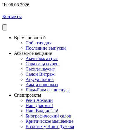
Чт 06.08.2026
Контакты
Время новостей
События дня
Последние выпуски
Абхазское вещание
Амчыбжь ахҭыс
Сара саҧсыуоуп
Сыхьҭашьуеит
Салон Витраж
Аҧсуа поезиа
Аамҭа иалнахыз
Лакә-Лакә сышнеиуаз
Спецпроекты
Реки Абхазии
Наш Дырмит!
Наш Владислав!
Биографический салон
Критическое мышление
В гостях у Вики Думава