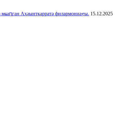
з мҩаԥган Аҳәынҭқарратә филармониаҿы.
15.12.2025