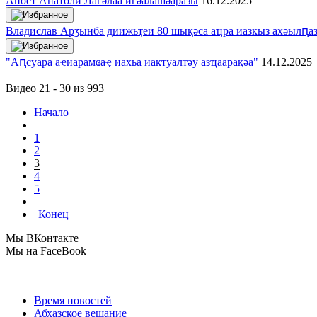
Апоет Анатоли Лагәлаа игәалашәаразы
16.12.2025
Владислав Арӡынба диижьҭеи 80 шықәса аҵра иазкыз ахәылԥа
"Аԥсуара аҿиарамҩаҿ иахьа иактуалтәу азҵаарақәа"
14.12.2025
Видео 21 - 30 из 993
Начало
1
2
3
4
5
Конец
Мы ВКонтакте
Мы на FaceBook
Время новостей
Абхазское вещание