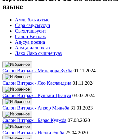
языке
Амчыбжь ахҭыс
Сара саҧсыуоуп
Сыхьҭашьуеит
Салон Витраж
Аҧсуа поезиа
Аамҭа иалнахыз
Лакә-Лакә сышнеиуаз
Салон Витраж - Минадора Зухба
01.11.2024
Салон Витраж - Лео Касландзиа
01.11.2024
Салон Витраж - Рушьни Џьапуа
03.03.2024
Салон Витраж - Анзор Мықәба
31.01.2023
Салон Витраж - Барас Куджба
07.08.2020
Салон Витраж - Нелли Эшба
25.04.2020