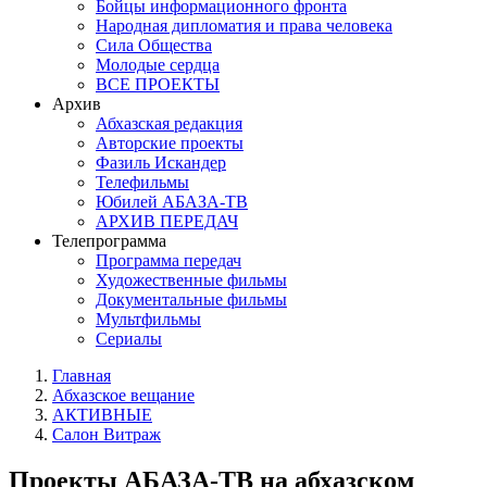
Бойцы информационного фронта
Народная дипломатия и права человека
Сила Общества
Молодые сердца
ВСЕ ПРОЕКТЫ
Архив
Абхазская редакция
Авторские проекты
Фазиль Искандер
Телефильмы
Юбилей АБАЗА-ТВ
АРХИВ ПЕРЕДАЧ
Телепрограмма
Программа передач
Художественные фильмы
Документальные фильмы
Мультфильмы
Сериалы
Главная
Абхазское вещание
АКТИВНЫЕ
Салон Витраж
Проекты АБАЗА-ТВ на абхазском