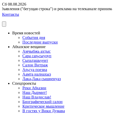
Сб 08.08.2026
ъявления ("бегущая строка") и реклама на телеканале принимаютс
Контакты
Время новостей
События дня
Последние выпуски
Абхазское вещание
Амчыбжь ахҭыс
Сара саҧсыуоуп
Сыхьҭашьуеит
Салон Витраж
Аҧсуа поезиа
Аамҭа иалнахыз
Лакә-Лакә сышнеиуаз
Спецпроекты
Реки Абхазии
Наш Дырмит!
Наш Владислав!
Биографический салон
Критическое мышление
В гостях у Вики Думава