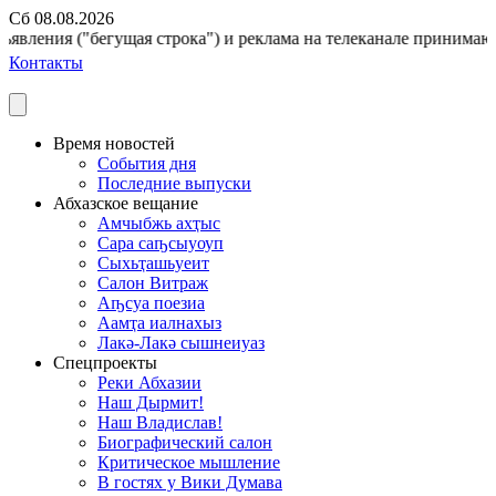
Сб 08.08.2026
явления ("бегущая строка") и реклама на телеканале принимаются
Контакты
Время новостей
События дня
Последние выпуски
Абхазское вещание
Амчыбжь ахҭыс
Сара саҧсыуоуп
Сыхьҭашьуеит
Салон Витраж
Аҧсуа поезиа
Аамҭа иалнахыз
Лакә-Лакә сышнеиуаз
Спецпроекты
Реки Абхазии
Наш Дырмит!
Наш Владислав!
Биографический салон
Критическое мышление
В гостях у Вики Думава