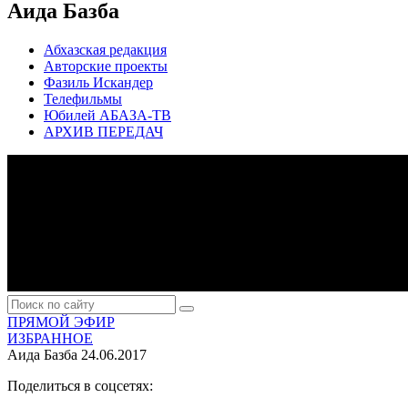
Аида Базба
Абхазская редакция
Авторские проекты
Фазиль Искандер
Телефильмы
Юбилей АБАЗА-ТВ
АРХИВ ПЕРЕДАЧ
ПРЯМОЙ ЭФИР
ИЗБРАННОЕ
Аида Базба
24.06.2017
Поделиться в соцсетях: