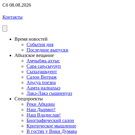
Сб 08.08.2026
Контакты
Время новостей
События дня
Последние выпуски
Абхазское вещание
Амчыбжь ахҭыс
Сара саҧсыуоуп
Сыхьҭашьуеит
Салон Витраж
Аҧсуа поезиа
Аамҭа иалнахыз
Лакә-Лакә сышнеиуаз
Спецпроекты
Реки Абхазии
Наш Дырмит!
Наш Владислав!
Биографический салон
Критическое мышление
В гостях у Вики Думава