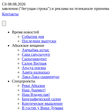
Сб 08.08.2026
ъявления ("бегущая строка") и реклама на телеканале принимаются
Контакты
Время новостей
События дня
Последние выпуски
Абхазское вещание
Амчыбжь ахҭыс
Сара саҧсыуоуп
Сыхьҭашьуеит
Салон Витраж
Аҧсуа поезиа
Аамҭа иалнахыз
Лакә-Лакә сышнеиуаз
Спецпроекты
Реки Абхазии
Наш Дырмит!
Наш Владислав!
Биографический салон
Критическое мышление
В гостях у Вики Думава