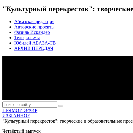
"Культурный перекресток": творческие
Абхазская редакция
Авторские проекты
Фазиль Искандер
Телефильмы
Юбилей АБАЗА-ТВ
АРХИВ ПЕРЕДАЧ
ПРЯМОЙ ЭФИР
ИЗБРАННОЕ
"Культурный перекресток": творческие и образовательные про
Четвёртый выпуск