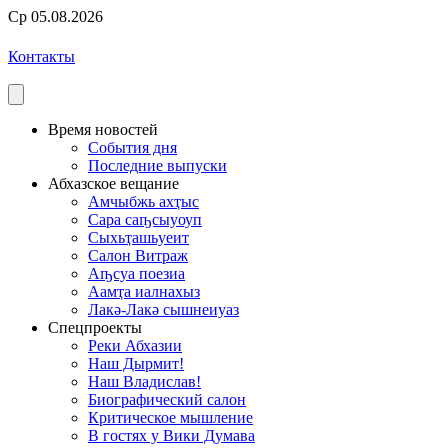
Ср 05.08.2026
Контакты
Время новостей
События дня
Последние выпуски
Абхазское вещание
Амчыбжь ахҭыс
Сара саҧсыуоуп
Сыхьҭашьуеит
Салон Витраж
Аҧсуа поезиа
Аамҭа иалнахыз
Лакә-Лакә сышнеиуаз
Спецпроекты
Реки Абхазии
Наш Дырмит!
Наш Владислав!
Биографический салон
Критическое мышление
В гостях у Вики Думава