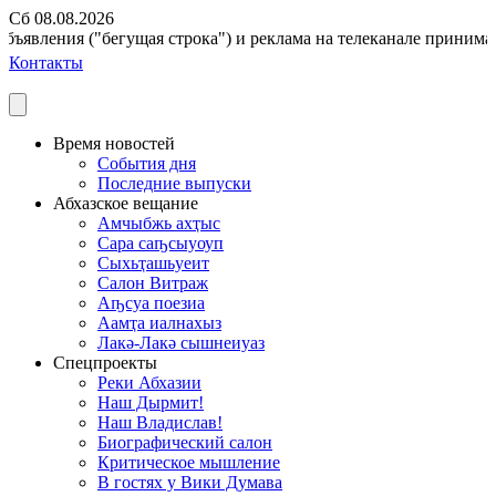
Сб 08.08.2026
бъявления ("бегущая строка") и реклама на телеканале принимаютс
Контакты
Время новостей
События дня
Последние выпуски
Абхазское вещание
Амчыбжь ахҭыс
Сара саҧсыуоуп
Сыхьҭашьуеит
Салон Витраж
Аҧсуа поезиа
Аамҭа иалнахыз
Лакә-Лакә сышнеиуаз
Спецпроекты
Реки Абхазии
Наш Дырмит!
Наш Владислав!
Биографический салон
Критическое мышление
В гостях у Вики Думава