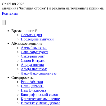
Ср 05.08.2026
явления ("бегущая строка") и реклама на телеканале принимаются
Контакты
Время новостей
События дня
Последние выпуски
Абхазское вещание
Амчыбжь ахҭыс
Сара саҧсыуоуп
Сыхьҭашьуеит
Салон Витраж
Аҧсуа поезиа
Аамҭа иалнахыз
Лакә-Лакә сышнеиуаз
Спецпроекты
Реки Абхазии
Наш Дырмит!
Наш Владислав!
Биографический салон
Критическое мышление
В гостях у Вики Думава