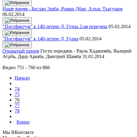
Наше время - Беслан Эшба, Роман Дбар, Алхас Тхагушев
06.02.2014
"Постфактум" к 140-летию Д. Гулиа 2-ая передача
05.02.2014
"Постфактум" к 140-летию Д. Гулиа
05.02.2014
Открытый прием
Гости передачи - Рауль Хаджимба, Валерий
Агрба, Даур Аршба, Дмитрий Шамба
31.01.2014
Видео 751 - 760 из 866
Начало
74
75
76
77
78
Конец
Мы ВКонтакте