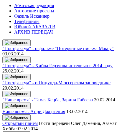
Абхазская редакция
Авторские проекты
Фазиль Искандер
Телефильмы
Юбилей АБАЗА-ТВ
АРХИВ ПЕРЕДАЧ
"Постфактум" - о фильме "Потерянные письма Максу"
03.03.2014
"Постфактум" - Хибла Герзмава интервью в 2014 году
25.02.2014
"Постфактум" - о Пицунда-Мюссерском заповеднике
20.02.2014
"Наше время" - Тамаз Кецба, Зарина Габеева
20.02.2014
Наше время - Анри Джергения
13.02.2014
Открытый прием
Гости передачи Олег Дамения, Азамат
Хибба
07.02.2014