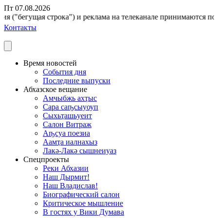
Пт 07.08.2026
 ("бегущая строка") и реклама на телеканале принимаются по адр
Контакты
Время новостей
События дня
Последние выпуски
Абхазское вещание
Амчыбжь ахҭыс
Сара саҧсыуоуп
Сыхьҭашьуеит
Салон Витраж
Аҧсуа поезиа
Аамҭа иалнахыз
Лакә-Лакә сышнеиуаз
Спецпроекты
Реки Абхазии
Наш Дырмит!
Наш Владислав!
Биографический салон
Критическое мышление
В гостях у Вики Думава