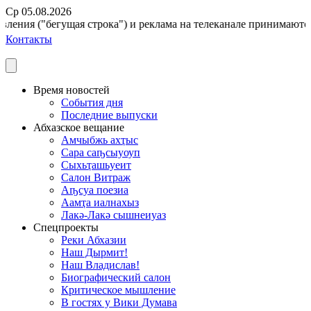
Ср 05.08.2026
ления ("бегущая строка") и реклама на телеканале принимаются п
Контакты
Время новостей
События дня
Последние выпуски
Абхазское вещание
Амчыбжь ахҭыс
Сара саҧсыуоуп
Сыхьҭашьуеит
Салон Витраж
Аҧсуа поезиа
Аамҭа иалнахыз
Лакә-Лакә сышнеиуаз
Спецпроекты
Реки Абхазии
Наш Дырмит!
Наш Владислав!
Биографический салон
Критическое мышление
В гостях у Вики Думава