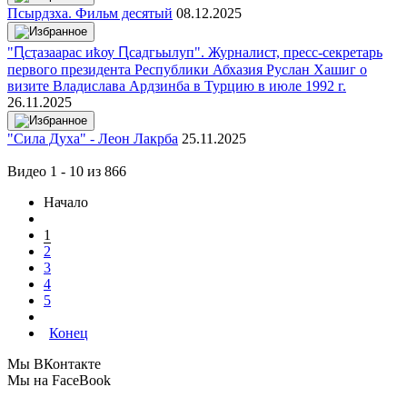
Псырдзха. Фильм десятый
08.12.2025
"Ԥсҭазаарас иҟоу Ԥсадгьылуп". Журналист, пресс-секретарь
первого президента Республики Абхазия Руслан Хашиг о
визите Владислава Ардзинба в Турцию в июле 1992 г.
26.11.2025
"Сила Духа" - Леон Лакрба
25.11.2025
Видео 1 - 10 из 866
Начало
1
2
3
4
5
Конец
Мы ВКонтакте
Мы на FaceBook