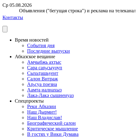
Ср 05.08.2026
Объявления ("бегущая строка") и реклама на телеканале 
Контакты
Время новостей
События дня
Последние выпуски
Абхазское вещание
Амчыбжь ахҭыс
Сара саҧсыуоуп
Сыхьҭашьуеит
Салон Витраж
Аҧсуа поезиа
Аамҭа иалнахыз
Лакә-Лакә сышнеиуаз
Спецпроекты
Реки Абхазии
Наш Дырмит!
Наш Владислав!
Биографический салон
Критическое мышление
В гостях у Вики Думава