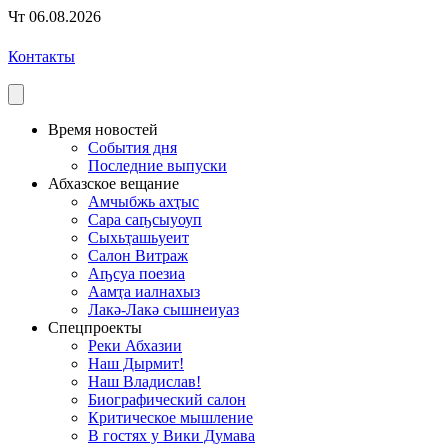
Чт 06.08.2026
Контакты
Время новостей
События дня
Последние выпуски
Абхазское вещание
Амчыбжь ахҭыс
Сара саҧсыуоуп
Сыхьҭашьуеит
Салон Витраж
Аҧсуа поезиа
Аамҭа иалнахыз
Лакә-Лакә сышнеиуаз
Спецпроекты
Реки Абхазии
Наш Дырмит!
Наш Владислав!
Биографический салон
Критическое мышление
В гостях у Вики Думава