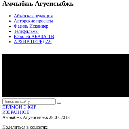
Амчыбжь Агуеисыбжь
Абхазская редакция
Авторские проекты
Фазиль Искандер
Телефильмы
Юбилей АБАЗА-ТВ
АРХИВ ПЕРЕДАЧ
ПРЯМОЙ ЭФИР
ИЗБРАННОЕ
Амчыбжь Агуеисыбжь
28.07.2013
Поделиться в соцсетях: