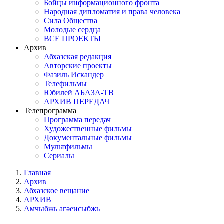
Бойцы информационного фронта
Народная дипломатия и права человека
Сила Общества
Молодые сердца
ВСЕ ПРОЕКТЫ
Архив
Абхазская редакция
Авторские проекты
Фазиль Искандер
Телефильмы
Юбилей АБАЗА-ТВ
АРХИВ ПЕРЕДАЧ
Телепрограмма
Программа передач
Художественные фильмы
Документальные фильмы
Мультфильмы
Сериалы
Главная
Архив
Абхазское вещание
АРХИВ
Амчыбжь агәеисыбжь