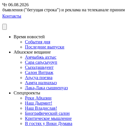
Чт 06.08.2026
бъявления ("бегущая строка") и реклама на телеканале принимают
Контакты
Время новостей
События дня
Последние выпуски
Абхазское вещание
Амчыбжь ахҭыс
Сара саҧсыуоуп
Сыхьҭашьуеит
Салон Витраж
Аҧсуа поезиа
Аамҭа иалнахыз
Лакә-Лакә сышнеиуаз
Спецпроекты
Реки Абхазии
Наш Дырмит!
Наш Владислав!
Биографический салон
Критическое мышление
В гостях у Вики Думава