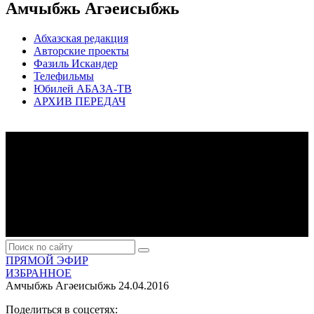
Амчыбжь Агәеисыбжь
Абхазская редакция
Авторские проекты
Фазиль Искандер
Телефильмы
Юбилей АБАЗА-ТВ
АРХИВ ПЕРЕДАЧ
ПРЯМОЙ ЭФИР
ИЗБРАННОЕ
Амчыбжь Агәеисыбжь
24.04.2016
Поделиться в соцсетях: