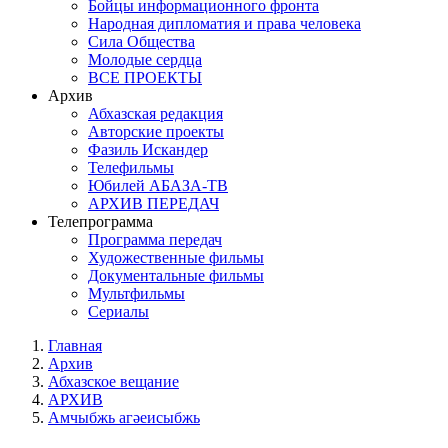
Бойцы информационного фронта
Народная дипломатия и права человека
Сила Общества
Молодые сердца
ВСЕ ПРОЕКТЫ
Архив
Абхазская редакция
Авторские проекты
Фазиль Искандер
Телефильмы
Юбилей АБАЗА-ТВ
АРХИВ ПЕРЕДАЧ
Телепрограмма
Программа передач
Художественные фильмы
Документальные фильмы
Мультфильмы
Сериалы
Главная
Архив
Абхазское вещание
АРХИВ
Амчыбжь агәеисыбжь