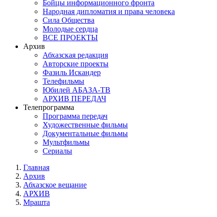
Бойцы информационного фронта
Народная дипломатия и права человека
Сила Общества
Молодые сердца
ВСЕ ПРОЕКТЫ
Архив
Абхазская редакция
Авторские проекты
Фазиль Искандер
Телефильмы
Юбилей АБАЗА-ТВ
АРХИВ ПЕРЕДАЧ
Телепрограмма
Программа передач
Художественные фильмы
Документальные фильмы
Мультфильмы
Сериалы
Главная
Архив
Абхазское вещание
АРХИВ
Мрашта