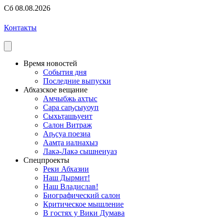
Сб 08.08.2026
Контакты
Время новостей
События дня
Последние выпуски
Абхазское вещание
Амчыбжь ахҭыс
Сара саҧсыуоуп
Сыхьҭашьуеит
Салон Витраж
Аҧсуа поезиа
Аамҭа иалнахыз
Лакә-Лакә сышнеиуаз
Спецпроекты
Реки Абхазии
Наш Дырмит!
Наш Владислав!
Биографический салон
Критическое мышление
В гостях у Вики Думава