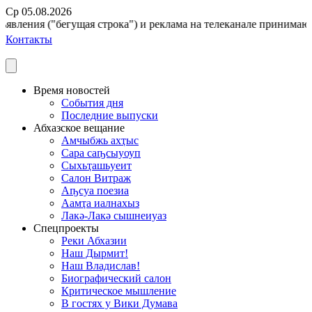
Ср 05.08.2026
явления ("бегущая строка") и реклама на телеканале принимаются 
Контакты
Время новостей
События дня
Последние выпуски
Абхазское вещание
Амчыбжь ахҭыс
Сара саҧсыуоуп
Сыхьҭашьуеит
Салон Витраж
Аҧсуа поезиа
Аамҭа иалнахыз
Лакә-Лакә сышнеиуаз
Спецпроекты
Реки Абхазии
Наш Дырмит!
Наш Владислав!
Биографический салон
Критическое мышление
В гостях у Вики Думава