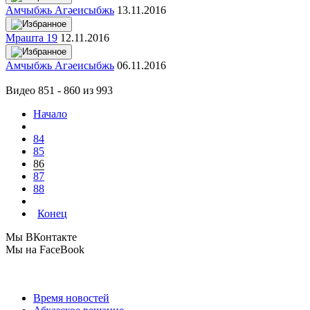
Амчыбжь Агәеисыбжь
13.11.2016
Мрашта 19
12.11.2016
Амчыбжь Агәеисыбжь
06.11.2016
Видео 851 - 860 из 993
Начало
84
85
86
87
88
Конец
Мы ВКонтакте
Мы на FaceBook
Время новостей