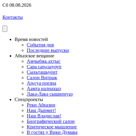
Сб 08.08.2026
Контакты
Время новостей
События дня
Последние выпуски
Абхазское вещание
Амчыбжь ахҭыс
Сара саҧсыуоуп
Сыхьҭашьуеит
Салон Витраж
Аҧсуа поезиа
Аамҭа иалнахыз
Лакә-Лакә сышнеиуаз
Спецпроекты
Реки Абхазии
Наш Дырмит!
Наш Владислав!
Биографический салон
Критическое мышление
В гостях у Вики Думава