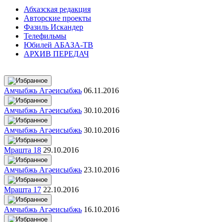
Абхазская редакция
Авторские проекты
Фазиль Искандер
Телефильмы
Юбилей АБАЗА-ТВ
АРХИВ ПЕРЕДАЧ
Амчыбжь Агәеисыбжь
06.11.2016
Амчыбжь Агәеисыбжь
30.10.2016
Амчыбжь Агәеисыбжь
30.10.2016
Мрашта 18
29.10.2016
Амчыбжь Агәеисыбжь
23.10.2016
Мрашта 17
22.10.2016
Амчыбжь Агәеисыбжь
16.10.2016