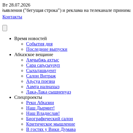
Вт 28.07.2026
ъявления ("бегущая строка") и реклама на телеканале принимаютс
Контакты
Время новостей
События дня
Последние выпуски
Абхазское вещание
Амчыбжь ахҭыс
Сара саҧсыуоуп
Сыхьҭашьуеит
Салон Витраж
Аҧсуа поезиа
Аамҭа иалнахыз
Лакә-Лакә сышнеиуаз
Спецпроекты
Реки Абхазии
Наш Дырмит!
Наш Владислав!
Биографический салон
Критическое мышление
В гостях у Вики Думава