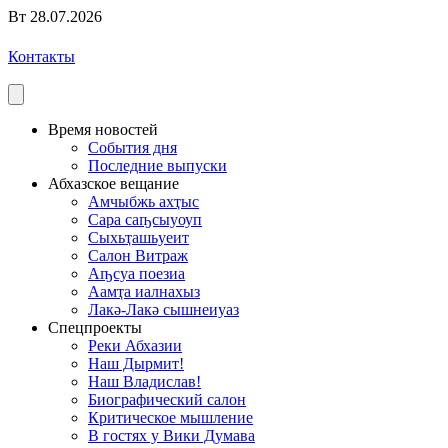
Вт 28.07.2026
Контакты
Время новостей
События дня
Последние выпуски
Абхазское вещание
Амчыбжь ахҭыс
Сара саҧсыуоуп
Сыхьҭашьуеит
Салон Витраж
Аҧсуа поезиа
Аамҭа иалнахыз
Лакә-Лакә сышнеиуаз
Спецпроекты
Реки Абхазии
Наш Дырмит!
Наш Владислав!
Биографический салон
Критическое мышление
В гостях у Вики Думава