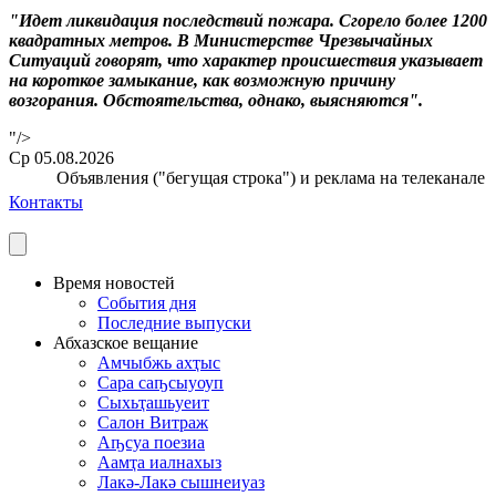
"Идет ликвидация последствий пожара. Сгорело более 1200
квадратных метров. В Министерстве Чрезвычайных
Ситуаций говорят, что характер происшествия указывает
на короткое замыкание, как возможную причину
возгорания. Обстоятельства, однако, выясняются".
"/>
Ср 05.08.2026
Объявления ("бегущая строка") и реклама на телеканале при
Контакты
Время новостей
События дня
Последние выпуски
Абхазское вещание
Амчыбжь ахҭыс
Сара саҧсыуоуп
Сыхьҭашьуеит
Салон Витраж
Аҧсуа поезиа
Аамҭа иалнахыз
Лакә-Лакә сышнеиуаз