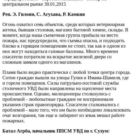
центральном рынке
30.01.2015
Реп. Э. Гилоян, С. Агухава, Р. Камкия
Огонь охватил семь объектов, среди которых ветеринарная
аптека, бывшая столовая, магазин бытовой химии, склады. В
момент, когда наша съемочная группа прибыла на место
пожара, нас предупредили, что съемка опасна, и подходить
близко к горящим помещениям не стоит, так как в одном из
них могут находиться газовые баллоны. Много времени
спасатели потратили на вскрытие железной двери со
сложным замком одного из магазинов.
Пламя было видно практически с любой точки центра города.
Сотни граждан вышли на улицы Гулия и Имама-Шамиля, где
и горели помещения. Силы патрульно-постовой службы
столичного УВД были направлены на оцепление места
происшествия. Однако, милиционеры столкнулись с
проблемой - любопытные граждане не воспринимали
указания страж правопорядка. Спасатели сталкивались с
проблемой - мало того, что им было необходимо локализовать
очаг возгорания, так еще и лабиринт из зевак мешал работе
пожарных.
Батал Агрба, начальник ППСМ УВД по г. Сухум: