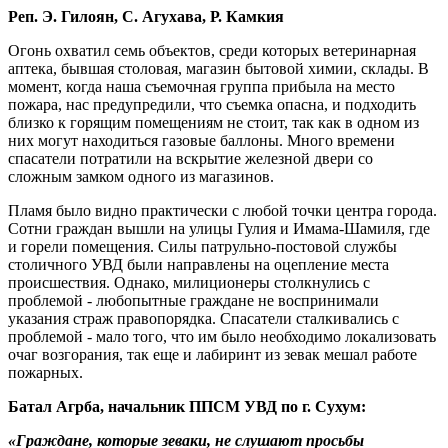
Реп. Э. Гилоян, С. Агухава, Р. Камкия
Огонь охватил семь объектов, среди которых ветеринарная
аптека, бывшая столовая, магазин бытовой химии, склады. В
момент, когда наша съемочная группа прибыла на место
пожара, нас предупредили, что съемка опасна, и подходить
близко к горящим помещениям не стоит, так как в одном из
них могут находиться газовые баллоны. Много времени
спасатели потратили на вскрытие железной двери со
сложным замком одного из магазинов.
Пламя было видно практически с любой точки центра города.
Сотни граждан вышли на улицы Гулия и Имама-Шамиля, где
и горели помещения. Силы патрульно-постовой службы
столичного УВД были направлены на оцепление места
происшествия. Однако, милиционеры столкнулись с
проблемой - любопытные граждане не воспринимали
указания страж правопорядка. Спасатели сталкивались с
проблемой - мало того, что им было необходимо локализовать
очаг возгорания, так еще и лабиринт из зевак мешал работе
пожарных.
Батал Агрба, начальник ППСМ УВД по г. Сухум:
«Граждане, которые зеваки, не слушают просьбы