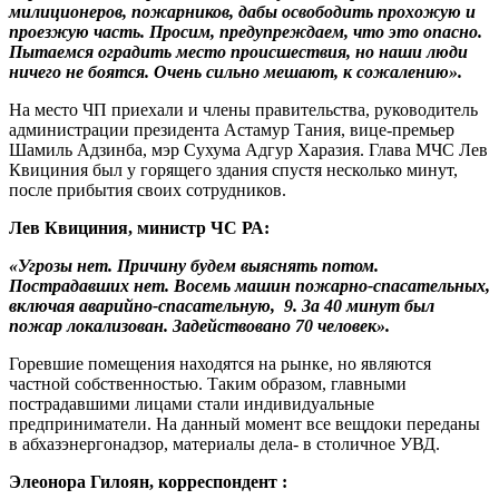
милиционеров, пожарников, дабы освободить прохожую и
проезжую часть. Просим, предупреждаем, что это опасно.
Пытаемся оградить место происшествия, но наши люди
ничего не боятся. Очень сильно мешают, к сожалению».
На место ЧП приехали и члены правительства, руководитель
администрации президента Астамур Тания, вице-премьер
Шамиль Адзинба, мэр Сухума Адгур Харазия. Глава МЧС Лев
Квициния был у горящего здания спустя несколько минут,
после прибытия своих сотрудников.
Лев Квициния, министр ЧС РА:
«Угрозы нет. Причину будем выяснять потом.
Пострадавших нет. Восемь машин пожарно-спасательных,
включая аварийно-спасательную, 9. За 40 минут был
пожар локализован. Задействовано 70 человек».
Горевшие помещения находятся на рынке, но являются
частной собственностью. Таким образом, главными
пострадавшими лицами стали индивидуальные
предприниматели. На данный момент все вещдоки переданы
в абхазэнергонадзор, материалы дела- в столичное УВД.
Элеонора Гилоян, корреспондент :