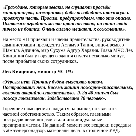
«Граждане, которые зеваки, не слушают просьбы
милиционеров, пожарников, дабы освободить прохожую и
проезжую часть. Просим, предупреждаем, что это опасно.
Пытаемся оградить место происшествия, но наши люди
ничего не боятся. Очень сильно мешают, к сожалению».
На место ЧП приехали и члены правительства, руководитель
администрации президента Астамур Тания, вице-премьер
Шамиль Адзинба, мэр Сухума Адгур Харазия. Глава МЧС Лев
Квициния был у горящего здания спустя несколько минут,
после прибытия своих сотрудников.
Лев Квициния, министр ЧС РА:
«Угрозы нет. Причину будем выяснять потом.
Пострадавших нет. Восемь машин пожарно-спасательных,
включая аварийно-спасательную, 9. За 40 минут был
пожар локализован. Задействовано 70 человек».
Горевшие помещения находятся на рынке, но являются
частной собственностью. Таким образом, главными
пострадавшими лицами стали индивидуальные
предприниматели. На данный момент все вещдоки переданы
в абхазэнергонадзор, материалы дела- в столичное УВД.