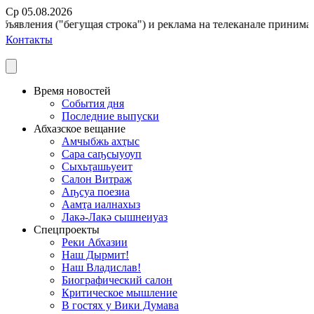
Ср 05.08.2026
ъявления ("бегущая строка") и реклама на телеканале принимаютс
Контакты
Время новостей
События дня
Последние выпуски
Абхазское вещание
Амчыбжь ахҭыс
Сара саҧсыуоуп
Сыхьҭашьуеит
Салон Витраж
Аҧсуа поезиа
Аамҭа иалнахыз
Лакә-Лакә сышнеиуаз
Спецпроекты
Реки Абхазии
Наш Дырмит!
Наш Владислав!
Биографический салон
Критическое мышление
В гостях у Вики Думава