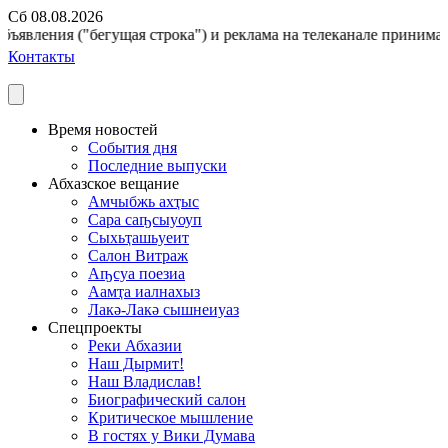
Сб 08.08.2026
ъявления ("бегущая строка") и реклама на телеканале принимаютс
Контакты
Время новостей
События дня
Последние выпуски
Абхазское вещание
Амчыбжь ахҭыс
Сара саҧсыуоуп
Сыхьҭашьуеит
Салон Витраж
Аҧсуа поезиа
Аамҭа иалнахыз
Лакә-Лакә сышнеиуаз
Спецпроекты
Реки Абхазии
Наш Дырмит!
Наш Владислав!
Биографический салон
Критическое мышление
В гостях у Вики Думава