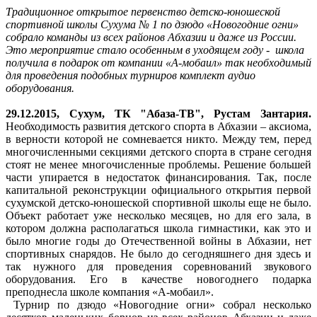
Традиционное открытое первенство детско-юношеской
спортивной школы Сухума № 1 по дзюдо «Новогодние огни»
собрало команды из всех районов Абхазии и даже из России.
Это мероприятие стало особенным в уходящем году - школа
получила в подарок от компании «А-мобаил» так необходимый
для проведения подобных турниров комплект аудио
оборудования.
29.12.2015, Сухум, ТК "Абаза-ТВ", Рустам Зантария.
Необходимость развития детского спорта в Абхазии – аксиома,
в верности которой не сомневается никто. Между тем, перед
многочисленными секциями детского спорта в стране сегодня
стоят не менее многочисленные проблемы. Решение большей
части упирается в недостаток финансирования. Так, после
капитальной реконструкции официального открытия первой
сухумской детско-юношеской спортивной школы еще не было.
Объект работает уже несколько месяцев, но для его зала, в
котором должна располагаться школа гимнастики, как это и
было многие годы до Отечественной войны в Абхазии, нет
спортивных снарядов. Не было до сегодняшнего дня здесь и
так нужного для проведения соревнований звукового
оборудования. Его в качестве новогоднего подарка
преподнесла школе компания «А-мобаил».
Турнир по дзюдо «Новогодние огни» собрал несколько