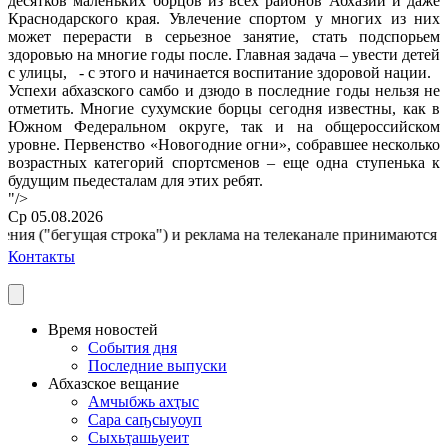
десятков маленьких борцов из всех районов Абхазии и даже
Краснодарского края. Увлечение спортом у многих из них
может перерасти в серьезное занятие, стать подспорьем
здоровью на многие годы после. Главная задача – увести детей
с улицы, - с этого и начинается воспитание здоровой нации.
Успехи абхазского самбо и дзюдо в последние годы нельзя не
отметить. Многие сухумские борцы сегодня известны, как в
Южном Федеральном округе, так и на общероссийском
уровне. Первенство «Новогодние огни», собравшее несколько
возрастных категорий спортсменов – еще одна ступенька к
будущим пьедесталам для этих ребят.
"/>
Ср 05.08.2026
ия ("бегущая строка") и реклама на телеканале принимаются по а
Контакты
Время новостей
События дня
Последние выпуски
Абхазское вещание
Амчыбжь ахҭыс
Сара саҧсыуоуп
Сыхьҭашьуеит