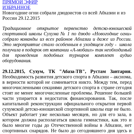
ПРЯМОЙ ЭФИР
ИЗБРАННОЕ
Новогодние огни собрали дзюдоистов со всей Абхазии и из
России
29.12.2015
Традиционное открытое первенство детско-юношеской
спортивной школы Сухума № 1 по дзюдо «Новогодние огни»
собрало команды из всех районов Абхазии и даже из России.
Это мероприятие стало особенным в уходящем году - школа
получила в подарок от компании «А-мобаил» так необходимый
для проведения подобных турниров комплект аудио
оборудования.
29.12.2015, Сухум, ТК "Абаза-ТВ", Рустам Зантария.
Необходимость развития детского спорта в Абхазии – аксиома,
в верности которой не сомневается никто. Между тем, перед
многочисленными секциями детского спорта в стране сегодня
стоят не менее многочисленные проблемы. Решение большей
части упирается в недостаток финансирования. Так, после
капитальной реконструкции официального открытия первой
сухумской детско-юношеской спортивной школы еще не было.
Объект работает уже несколько месяцев, но для его зала, в
котором должна располагаться школа гимнастики, как это и
было многие годы до Отечественной войны в Абхазии, нет
спортивных снарядов. Не было до сегодняшнего дня здесь и