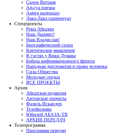
Салон Витраж
Аҧсуа поезиа
Аамҭа иалнахыз
Лакә-Лакә сышнеиуаз
Спецпроекты
Реки Абхазии
Наш Дырмит!
Наш Владислав!
Биографический салон
Критическое мышление
В гостях у Вики Думава
Бойцы информационного фронта
Народная дипломатия и права человека
Сила Общества
Молодые сердца
ВСЕ ПРОЕКТЫ
Архив
Абхазская редакция
Авторские проекты
Фазиль Искандер
Телефильмы
Юбилей АБАЗА-ТВ
АРХИВ ПЕРЕДАЧ
Телепрограмма
Программа передач