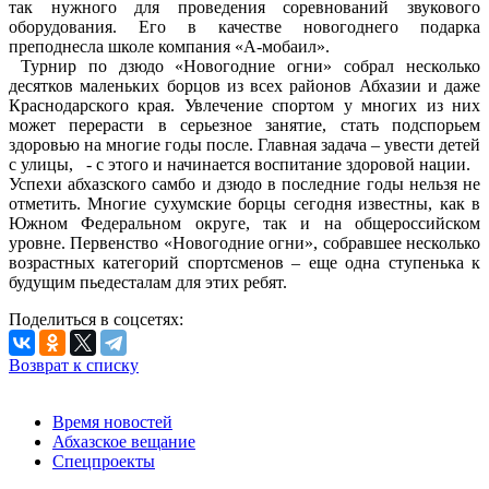
так нужного для проведения соревнований звукового
оборудования. Его в качестве новогоднего подарка
преподнесла школе компания «А-мобаил».
Турнир по дзюдо «Новогодние огни» собрал несколько
десятков маленьких борцов из всех районов Абхазии и даже
Краснодарского края. Увлечение спортом у многих из них
может перерасти в серьезное занятие, стать подспорьем
здоровью на многие годы после. Главная задача – увести детей
с улицы, - с этого и начинается воспитание здоровой нации.
Успехи абхазского самбо и дзюдо в последние годы нельзя не
отметить. Многие сухумские борцы сегодня известны, как в
Южном Федеральном округе, так и на общероссийском
уровне. Первенство «Новогодние огни», собравшее несколько
возрастных категорий спортсменов – еще одна ступенька к
будущим пьедесталам для этих ребят.
Поделиться в соцсетях:
Возврат к списку
Время новостей
Абхазское вещание
Спецпроекты