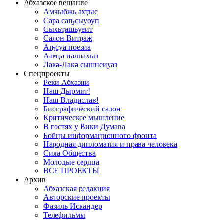
Абхазское вещание
Амчыбжь ахҭыс
Сара саҧсыуоуп
Сыхьҭашьуеит
Салон Витраж
Аҧсуа поезиа
Аамҭа иалнахыз
Лакә-Лакә сышнеиуаз
Спецпроекты
Реки Абхазии
Наш Дырмит!
Наш Владислав!
Биографический салон
Критическое мышление
В гостях у Вики Думава
Бойцы информационного фронта
Народная дипломатия и права человека
Сила Общества
Молодые сердца
ВСЕ ПРОЕКТЫ
Архив
Абхазская редакция
Авторские проекты
Фазиль Искандер
Телефильмы