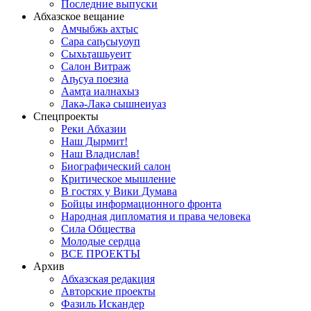
Последние выпуски
Абхазское вещание
Амчыбжь ахҭыс
Сара саҧсыуоуп
Сыхьҭашьуеит
Салон Витраж
Аҧсуа поезиа
Аамҭа иалнахыз
Лакә-Лакә сышнеиуаз
Спецпроекты
Реки Абхазии
Наш Дырмит!
Наш Владислав!
Биографический салон
Критическое мышление
В гостях у Вики Думава
Бойцы информационного фронта
Народная дипломатия и права человека
Сила Общества
Молодые сердца
ВСЕ ПРОЕКТЫ
Архив
Абхазская редакция
Авторские проекты
Фазиль Искандер