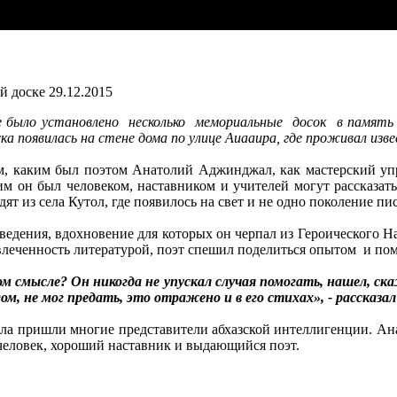
й доске
29.12.2015
е было установлено несколько мемориальные досок в память 
ска появилась на стене дома по улице Аиааира, где проживал 
, каким был поэтом Анатолий Аджинджал, как мастерский уп
им он был человеком, наставником и учителей могут рассказат
дят из села Кутол, где появилось на свет и не одно поколение п
едения, вдохновение для которых он черпал из Героического Н
леченность литературой, поэт спешил поделиться опытом и пом
 смысле? Он никогда не упускал случая помогать, нашел, ск
гом, не мог предать, это отражено и в его стихах», - рассказ
ла пришли многие представители абхазской интеллигенции. Ан
 человек, хороший наставник и выдающийся поэт.