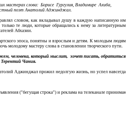
их мастерах слова: Борисе Гургулия, Владимире Ахиба,
известный поэт Анатолий Аджинджал.
равлял словом, как вкладывал душу в каждую написанную им
ь только те люди, которые обращались к нему за литературным
исателей Абхазии.
артского эпоса, понятны и взрослым и детям. К молодым людям
очь молодому мастеру слова в становлении творческого пути.
ажем, человека, который мыслит, хочет писать, обратиться
ал Терентий Чания.
атолий Аджинджал прожил недолгую жизнь, но успел навсегда
ения ("бегущая строка") и реклама на телеканале принимаются по