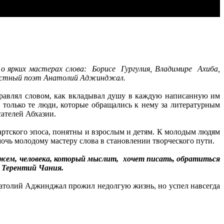
о ярких мастерах слова: Борисе Гургулия, Владимире Ахиба,
известный поэт Анатолий Аджинджал.
равлял словом, как вкладывал душу в каждую написанную им
ь только те люди, которые обращались к нему за литературным
исателей Абхазии.
артского эпоса, понятны и взрослым и детям. К молодым людям
очь молодому мастеру слова в становлении творческого пути.
ажем, человека, который мыслит, хочет писать, обратиться
ал Терентий Чания.
атолий Аджинджал прожил недолгую жизнь, но успел навсегда