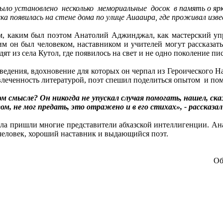
было установлено несколько мемориальные досок в память о ярк
ска появилась на стене дома по улице Аиааира, где проживал 
, каким был поэтом Анатолий Аджинджал, как мастерский уп
им он был человеком, наставником и учителей могут рассказат
дят из села Кутол, где появилось на свет и не одно поколение п
едения, вдохновение для которых он черпал из Героического Н
леченность литературой, поэт спешил поделиться опытом и пом
 смысле? Он никогда не упускал случая помогать, нашел, ск
гом, не мог предать, это отражено и в его стихах», - рассказ
ла пришли многие представители абхазской интеллигенции. Ан
 человек, хороший наставник и выдающийся поэт.
Объявл