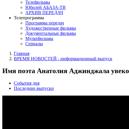
Телефильмы
Юбилей АБАЗА-ТВ
АРХИВ ПЕРЕДАЧ
Телепрограмма
Программа передач
Художественные фильмы
Документальные фильмы
Мультфильмы
Сериалы
Главная
ВРЕМЯ НОВОСТЕЙ - информационный выпуск
Имя поэта Анатолия Аджинджала увеко
События дня
Последние выпуски