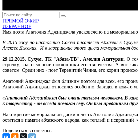
ПРЯМОЙ ЭФИР
ИЗБРАННОЕ
Имя поэта Анатолия Аджинджала увековечено на мемориально
В 2015 году по настоянию Союза писателей Абхазии в Сухум
Алексее Джения. И в завершение этого цикла мемориальная до
29.12.2015, Сухум, ТК "Абаза-ТВ", Амелия Асатурян.
О том
строчку, знают многие поклонники его творчества. А вот как
советом. Среди них - поэт Теренитий Чания, его корни происхо
Анатолий Аджинджал был близким поэтом для всех, его произв
Анатолий Аджинджал относился особенно. Завидев в ком-то ув
«Анатолий Аджинджал был очень теплым человеком. В каком
к творчеству, - он всегда помогал ему. Он был преданным дру
На открытие мемориальной доски в честь Анатолия Аджинджа
остаться в памяти абхазского народа, как теплый и искренний
Поделиться в соцсетях: