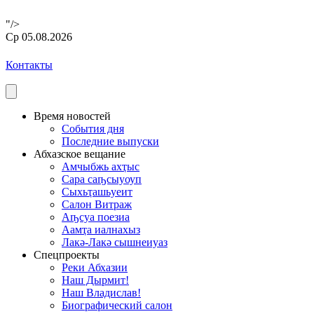
"/>
Ср 05.08.2026
Контакты
Время новостей
События дня
Последние выпуски
Абхазское вещание
Амчыбжь ахҭыс
Сара саҧсыуоуп
Сыхьҭашьуеит
Салон Витраж
Аҧсуа поезиа
Аамҭа иалнахыз
Лакә-Лакә сышнеиуаз
Спецпроекты
Реки Абхазии
Наш Дырмит!
Наш Владислав!
Биографический салон