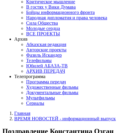
Критическое мышление
В гостях у Вики Думава
Бойцы информационного фронта
Народная дипломатия и права человека
Сила Общества
Молодые сердца
ВСЕ ПРОЕКТЫ
Архив
Абхазская редакция
Авторские проекты
Фазиль Искандер
Телефильмы
Юбилей АБАЗА-ТВ
АРХИВ ПЕРЕДАЧ
Телепрограмма
Программа передач
Художественные фильмы
Документальные фильмы
Мультфильмы
Сериалы
Главная
ВРЕМЯ НОВОСТЕЙ - информационный выпуск
Поздравление Константина Озган