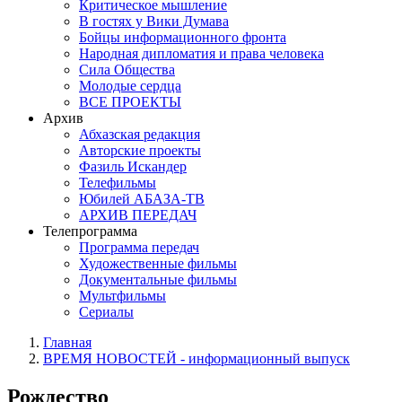
Критическое мышление
В гостях у Вики Думава
Бойцы информационного фронта
Народная дипломатия и права человека
Сила Общества
Молодые сердца
ВСЕ ПРОЕКТЫ
Архив
Абхазская редакция
Авторские проекты
Фазиль Искандер
Телефильмы
Юбилей АБАЗА-ТВ
АРХИВ ПЕРЕДАЧ
Телепрограмма
Программа передач
Художественные фильмы
Документальные фильмы
Мультфильмы
Сериалы
Главная
ВРЕМЯ НОВОСТЕЙ - информационный выпуск
Рождество