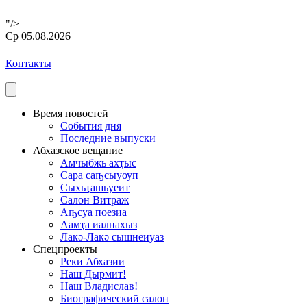
"/>
Ср 05.08.2026
Контакты
Время новостей
События дня
Последние выпуски
Абхазское вещание
Амчыбжь ахҭыс
Сара саҧсыуоуп
Сыхьҭашьуеит
Салон Витраж
Аҧсуа поезиа
Аамҭа иалнахыз
Лакә-Лакә сышнеиуаз
Спецпроекты
Реки Абхазии
Наш Дырмит!
Наш Владислав!
Биографический салон