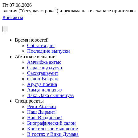
Пт 07.08.2026
вления ("бегущая строка") и реклама на телеканале принимаются 
Контакты
Время новостей
События дня
Последние выпуски
Абхазское вещание
Амчыбжь ахҭыс
Сара саҧсыуоуп
Сыхьҭашьуеит
Салон Витраж
Аҧсуа поезиа
Аамҭа иалнахыз
Лакә-Лакә сышнеиуаз
Спецпроекты
Реки Абхазии
Наш Дырмит!
Наш Владислав!
Биографический салон
Критическое мышление
В гостях у Вики Думава