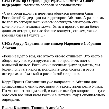
СНХ: Виктор Озеров, председатель комитета Совета
Федерации России по обороне и безопасности
«Санатории входят в перечень объектов военной базы
Российской Федерации на территории Абхазии. А раз так мы
не только сегодня заканчиваем обсуждать санатории- они
конечно волнительные может быть и просто с ними более
длинная история, но нас больше волнует , скажем, также
военная база в Гудауте…»
СНХ: Адгур Харазия, вице-спикер Народного Собрания
Абхазии
«Речь не идет о том, что кто-то что-то отнимает. Это часто в
обществе у нас муссируется этот вопрос. Речь идет о
взаимной пользе. Российские военные будут отдыхать, мы
будем получать налоги, пополнять свой бюджет и это в
интересах и абхазской и российской стороны».
Корр:
Проект Соглашения уже направлен в Абхазию для
согласования с министерствами и ведомствами республики.
По мнению законодателей, в начале октября вопрос о статусе
объектов военной базы России в Абхазии будет окончательно
определен.
Белла Кварчия, Торник Амичба
"/>