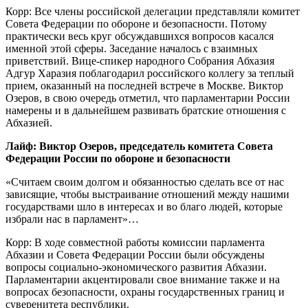
Корр:
Все члены российской делегации представляли комитет
Совета Федерации по обороне и безопасности. Потому
практически весь круг обсуждавшихся вопросов касался
именной этой сферы. Заседание началось с взаимных
приветствий. Вице-спикер народного Собрания Абхазия
Адгур Харазия поблагодарил российского коллегу за теплый
прием, оказанный на последней встрече в Москве. Виктор
Озеров, в свою очередь отметил, что парламентарии России
намерены и в дальнейшем развивать братские отношения с
Абхазией.
Лайф: Виктор Озеров, председатель комитета Совета
Федерации России по обороне и безопасности
«Считаем своим долгом и обязанностью сделать все от нас
зависящие, чтобы выстраивание отношений между нашими
государствами шло в интересах и во благо людей, которые
избрали нас в парламент»…
Корр:
В ходе совместной работы комиссии парламента
Абхазии и Совета Федерации России были обсуждены
вопросы социально-эконом
ического развития Абхазии.
Парламентарии акцентировали свое внимание также и на
вопросах безопасности, охраны государственных границ и
суверенитета республики.