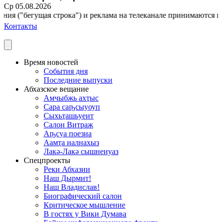
Ср 05.08.2026
 ("бегущая строка") и реклама на телеканале принимаются по адре
Контакты
Время новостей
События дня
Последние выпуски
Абхазское вещание
Амчыбжь ахҭыс
Сара саҧсыуоуп
Сыхьҭашьуеит
Салон Витраж
Аҧсуа поезиа
Аамҭа иалнахыз
Лакә-Лакә сышнеиуаз
Спецпроекты
Реки Абхазии
Наш Дырмит!
Наш Владислав!
Биографический салон
Критическое мышление
В гостях у Вики Думава