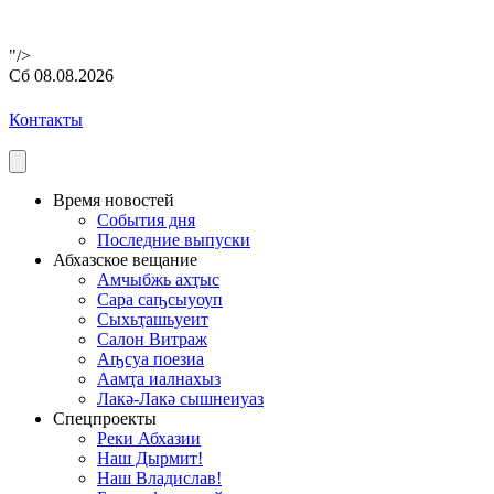
"/>
Сб 08.08.2026
Контакты
Время новостей
События дня
Последние выпуски
Абхазское вещание
Амчыбжь ахҭыс
Сара саҧсыуоуп
Сыхьҭашьуеит
Салон Витраж
Аҧсуа поезиа
Аамҭа иалнахыз
Лакә-Лакә сышнеиуаз
Спецпроекты
Реки Абхазии
Наш Дырмит!
Наш Владислав!