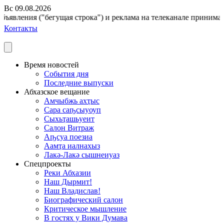
Вс 09.08.2026
ъявления ("бегущая строка") и реклама на телеканале принимаютс
Контакты
Время новостей
События дня
Последние выпуски
Абхазское вещание
Амчыбжь ахҭыс
Сара саҧсыуоуп
Сыхьҭашьуеит
Салон Витраж
Аҧсуа поезиа
Аамҭа иалнахыз
Лакә-Лакә сышнеиуаз
Спецпроекты
Реки Абхазии
Наш Дырмит!
Наш Владислав!
Биографический салон
Критическое мышление
В гостях у Вики Думава