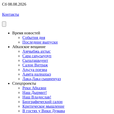
Сб 08.08.2026
Контакты
Время новостей
События дня
Последние выпуски
Абхазское вещание
Амчыбжь ахҭыс
Сара саҧсыуоуп
Сыхьҭашьуеит
Салон Витраж
Аҧсуа поезиа
Аамҭа иалнахыз
Лакә-Лакә сышнеиуаз
Спецпроекты
Реки Абхазии
Наш Дырмит!
Наш Владислав!
Биографический салон
Критическое мышление
В гостях у Вики Думава