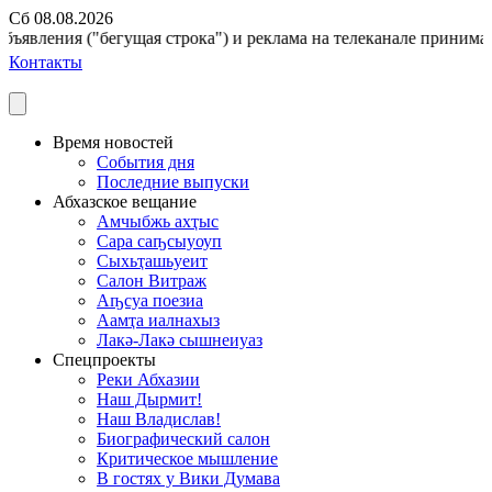
Сб 08.08.2026
ъявления ("бегущая строка") и реклама на телеканале принимаютс
Контакты
Время новостей
События дня
Последние выпуски
Абхазское вещание
Амчыбжь ахҭыс
Сара саҧсыуоуп
Сыхьҭашьуеит
Салон Витраж
Аҧсуа поезиа
Аамҭа иалнахыз
Лакә-Лакә сышнеиуаз
Спецпроекты
Реки Абхазии
Наш Дырмит!
Наш Владислав!
Биографический салон
Критическое мышление
В гостях у Вики Думава