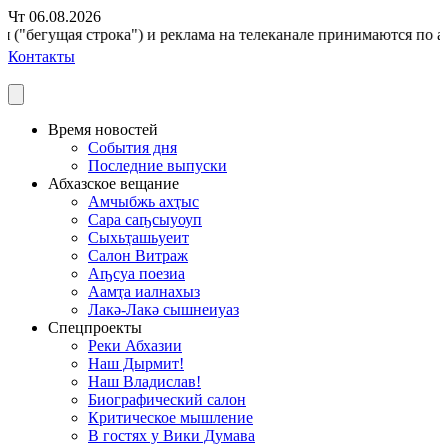
Чт 06.08.2026
("бегущая строка") и реклама на телеканале принимаются по адре
Контакты
Время новостей
События дня
Последние выпуски
Абхазское вещание
Амчыбжь ахҭыс
Сара саҧсыуоуп
Сыхьҭашьуеит
Салон Витраж
Аҧсуа поезиа
Аамҭа иалнахыз
Лакә-Лакә сышнеиуаз
Спецпроекты
Реки Абхазии
Наш Дырмит!
Наш Владислав!
Биографический салон
Критическое мышление
В гостях у Вики Думава