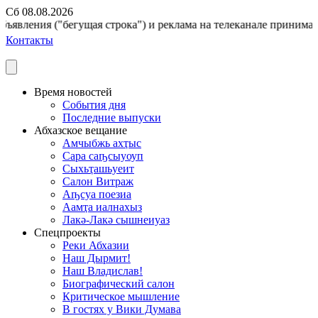
Сб 08.08.2026
ъявления ("бегущая строка") и реклама на телеканале принимаютс
Контакты
Время новостей
События дня
Последние выпуски
Абхазское вещание
Амчыбжь ахҭыс
Сара саҧсыуоуп
Сыхьҭашьуеит
Салон Витраж
Аҧсуа поезиа
Аамҭа иалнахыз
Лакә-Лакә сышнеиуаз
Спецпроекты
Реки Абхазии
Наш Дырмит!
Наш Владислав!
Биографический салон
Критическое мышление
В гостях у Вики Думава