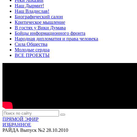
Реки Абхазии
Наш Дырмит!
Наш Владислав!
Биографический салон
Критическое мышление
В гостях у Вики Думава
Бойцы информационного фронта
Народная дипломатия и права человека
Сила Общества
Молодые сердца
ВСЕ ПРОЕКТЫ
ПРЯМОЙ ЭФИР
ИЗБРАННОЕ
РАЙДА Выпуск №2
28.10.2010