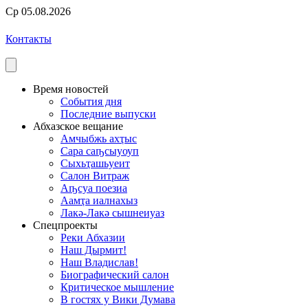
Ср 05.08.2026
Контакты
Время новостей
События дня
Последние выпуски
Абхазское вещание
Амчыбжь ахҭыс
Сара саҧсыуоуп
Сыхьҭашьуеит
Салон Витраж
Аҧсуа поезиа
Аамҭа иалнахыз
Лакә-Лакә сышнеиуаз
Спецпроекты
Реки Абхазии
Наш Дырмит!
Наш Владислав!
Биографический салон
Критическое мышление
В гостях у Вики Думава