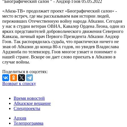
"Биографический салон " - Андзор Гоов
05.05.2022
«Абаза-ТВ» продолжает проект «Биографический салон» -
место встреч, где мы рассказываем вам истории людей,
переживших Отечественную войну народа Абхазии. Сегодня
у нас в студии ветеран ОВНА, Кавалер Ордена Леона, один из
ярких представителей добровольческого движения Северного
Кавказа, личный врач Первого Президента Абхазии Андзор
Гоов. Так распорядилась судьба, что практически ничего не
зная об Абхазии до конца 80-х годов, но увидев Владислава
Ардзинба по телевизору, Гоов многое узнает и понимает о
нашей стране. Вскоре он дает слово приехать в Абхазию в
случае войны.
Поделиться в соцсетях:
Возврат к списку
Время новостей
Абхазское вещание
Спецпроекты
Архив
Телепрограмма