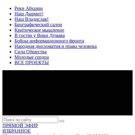
Реки Абхазии
Наш Дырмит!
Наш Владислав!
Биографический салон
Критическое мышление
В гостях у Вики Думава
Бойцы информационного фронта
Народная дипломатия и права человека
Сила Общества
Молодые сердца
ВСЕ ПРОЕКТЫ
ПРЯМОЙ ЭФИР
ИЗБРАННОЕ