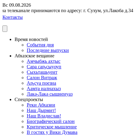
Вс 09.08.2026
а телеканале принимаются по адресу: г. Сухум, ул.Лакоба д.34 и
Контакты
Время новостей
События дня
Последние выпуски
Абхазское вещание
Амчыбжь ахҭыс
Сара саҧсыуоуп
Сыхьҭашьуеит
Салон Витраж
Аҧсуа поезиа
Аамҭа иалнахыз
Лакә-Лакә сышнеиуаз
Спецпроекты
Реки Абхазии
Наш Дырмит!
Наш Владислав!
Биографический салон
Критическое мышление
В гостях у Вики Думава