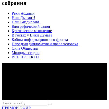
собрания
Реки Абхазии
Наш Дырмит!
Наш Владислав!
Биографический салон
Критическое мышление
В гостях у Вики Думава
Бойцы информационного фронта
Народная дипломатия и права человека
Сила Общества
Молодые сердца
ВСЕ ПРОЕКТЫ
ПРЯМОЙ ЭФИР