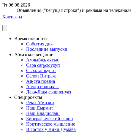
Чт 06.08.2026
Объявления ("бегущая строка") и реклама на телеканале п
Контакты
Время новостей
События дня
Последние выпуски
Абхазское вещание
Амчыбжь ахҭыс
Сара саҧсыуоуп
Сыхьҭашьуеит
Салон Витраж
Аҧсуа поезиа
Аамҭа иалнахыз
Лакә-Лакә сышнеиуаз
Спецпроекты
Реки Абхазии
Наш Дырмит!
Наш Владислав!
Биографический салон
Критическое мышление
В гостях у Вики Думава