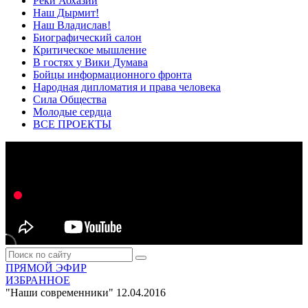
Реки Абхазии
Наш Дырмит!
Наш Владислав!
Биографический салон
Критическое мышление
В гостях у Вики Думава
Бойцы информационного фронта
Народная дипломатия и права человека
Сила Общества
Молодые сердца
ВСЕ ПРОЕКТЫ
ПРЯМОЙ ЭФИР
ИЗБРАННОЕ
"Наши современники"
12.04.2016