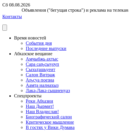
Сб 08.08.2026
Объявления ("бегущая строка") и реклама на телеканал
Контакты
Время новостей
События дня
Последние выпуски
Абхазское вещание
Амчыбжь ахҭыс
Сара саҧсыуоуп
Сыхьҭашьуеит
Салон Витраж
Аҧсуа поезиа
Аамҭа иалнахыз
Лакә-Лакә сышнеиуаз
Спецпроекты
Реки Абхазии
Наш Дырмит!
Наш Владислав!
Биографический салон
Критическое мышление
В гостях у Вики Думава