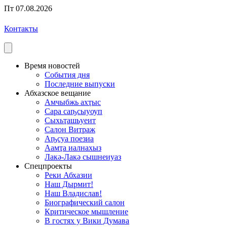
Пт 07.08.2026
Контакты
Время новостей
События дня
Последние выпуски
Абхазское вещание
Амчыбжь ахҭыс
Сара саҧсыуоуп
Сыхьҭашьуеит
Салон Витраж
Аҧсуа поезиа
Аамҭа иалнахыз
Лакә-Лакә сышнеиуаз
Спецпроекты
Реки Абхазии
Наш Дырмит!
Наш Владислав!
Биографический салон
Критическое мышление
В гостях у Вики Думава