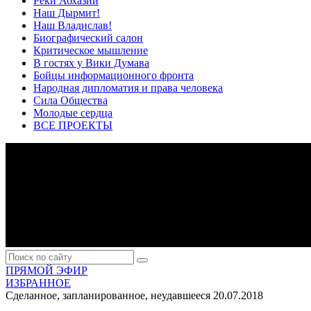
Реки Абхазии
Наш Дырмит!
Наш Владислав!
Биографический салон
Критическое мышление
В гостях у Вики Думава
Бойцы информационного фронта
Народная дипломатия и права человека
Сила Общества
Молодые сердца
ВСЕ ПРОЕКТЫ
ПРЯМОЙ ЭФИР
ИЗБРАННОЕ
Сделанное, запланированное, неудавшееся
20.07.2018