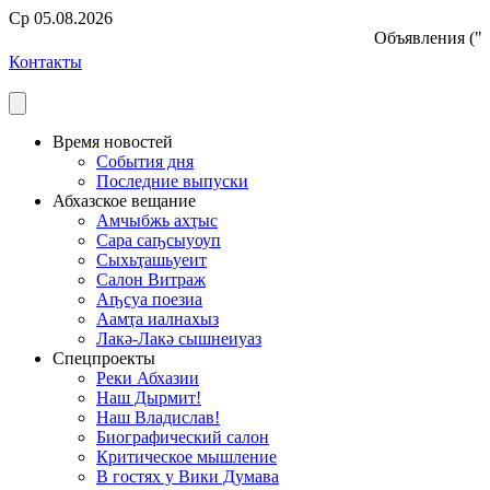
Ср 05.08.2026
Объявления ("бе
Контакты
Время новостей
События дня
Последние выпуски
Абхазское вещание
Амчыбжь ахҭыс
Сара саҧсыуоуп
Сыхьҭашьуеит
Салон Витраж
Аҧсуа поезиа
Аамҭа иалнахыз
Лакә-Лакә сышнеиуаз
Спецпроекты
Реки Абхазии
Наш Дырмит!
Наш Владислав!
Биографический салон
Критическое мышление
В гостях у Вики Думава