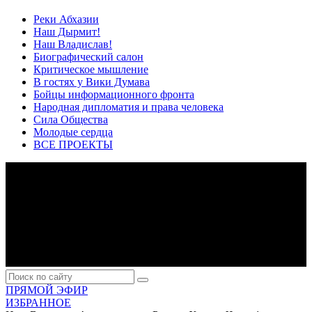
Реки Абхазии
Наш Дырмит!
Наш Владислав!
Биографический салон
Критическое мышление
В гостях у Вики Думава
Бойцы информационного фронта
Народная дипломатия и права человека
Сила Общества
Молодые сердца
ВСЕ ПРОЕКТЫ
ПРЯМОЙ ЭФИР
ИЗБРАННОЕ