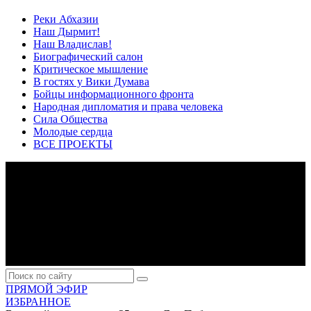
Реки Абхазии
Наш Дырмит!
Наш Владислав!
Биографический салон
Критическое мышление
В гостях у Вики Думава
Бойцы информационного фронта
Народная дипломатия и права человека
Сила Общества
Молодые сердца
ВСЕ ПРОЕКТЫ
ПРЯМОЙ ЭФИР
ИЗБРАННОЕ