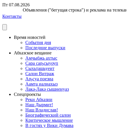
Пт 07.08.2026
Объявления ("бегущая строка") и реклама на телеканал
Контакты
Время новостей
События дня
Последние выпуски
Абхазское вещание
Амчыбжь ахҭыс
Сара саҧсыуоуп
Сыхьҭашьуеит
Салон Витраж
Аҧсуа поезиа
Аамҭа иалнахыз
Лакә-Лакә сышнеиуаз
Спецпроекты
Реки Абхазии
Наш Дырмит!
Наш Владислав!
Биографический салон
Критическое мышление
В гостях у Вики Думава