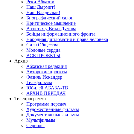
Реки Абхазии
Наш Дырмит!
Наш Владислав!
Биографический салон
Критическое мышление
В гостях у Вики Думава
Бойцы информационного фронта
Народная дипломатия и права человека
Сила Общества
Молодые сердца
ВСЕ ПРОЕКТЫ
Архив
Абхазская редакция
Авторские проекты
Фазиль Искандер
Телефильмы
Юбилей АБАЗА-ТВ
АРХИВ ПЕРЕДАЧ
Телепрограмма
Программа передач
Художественные фильмы
Документальные фильмы
Мультфильмы
Сериалы