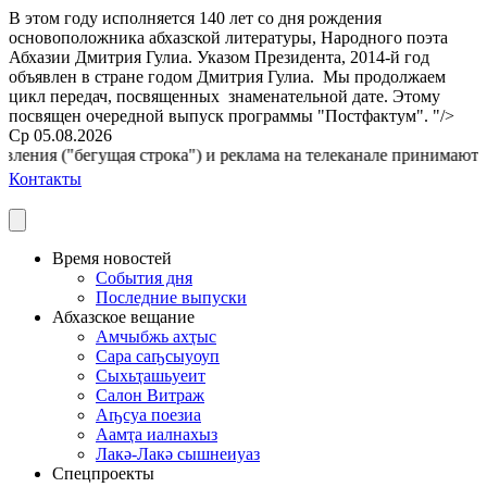
В этом году исполняется 140 лет со дня рождения
основоположника абхазской литературы, Народного поэта
Абхазии Дмитрия Гулиа. Указом Президента, 2014-й год
объявлен в стране годом Дмитрия Гулиа. Мы продолжаем
цикл передач, посвященных знаменательной дате. Этому
посвящен очередной выпуск программы "Постфактум". "/>
Ср 05.08.2026
ления ("бегущая строка") и реклама на телеканале принимаются п
Контакты
Время новостей
События дня
Последние выпуски
Абхазское вещание
Амчыбжь ахҭыс
Сара саҧсыуоуп
Сыхьҭашьуеит
Салон Витраж
Аҧсуа поезиа
Аамҭа иалнахыз
Лакә-Лакә сышнеиуаз
Спецпроекты