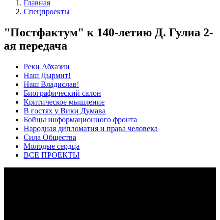
Главная
Спецпроекты
"Постфактум" к 140-летию Д. Гулиа 2-
ая передача
Реки Абхазии
Наш Дырмит!
Наш Владислав!
Биографический салон
Критическое мышление
В гостях у Вики Думава
Бойцы информационного фронта
Народная дипломатия и права человека
Сила Общества
Молодые сердца
ВСЕ ПРОЕКТЫ