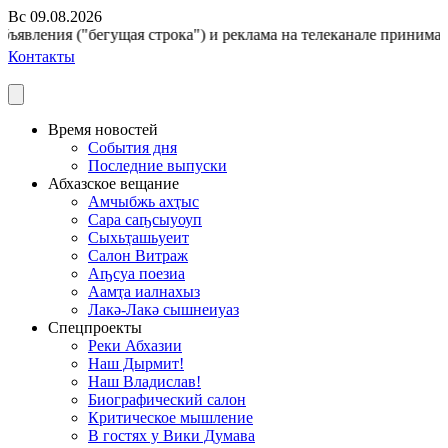
Вс 09.08.2026
ъявления ("бегущая строка") и реклама на телеканале принимаютс
Контакты
Время новостей
События дня
Последние выпуски
Абхазское вещание
Амчыбжь ахҭыс
Сара саҧсыуоуп
Сыхьҭашьуеит
Салон Витраж
Аҧсуа поезиа
Аамҭа иалнахыз
Лакә-Лакә сышнеиуаз
Спецпроекты
Реки Абхазии
Наш Дырмит!
Наш Владислав!
Биографический салон
Критическое мышление
В гостях у Вики Думава