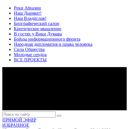
Реки Абхазии
Наш Дырмит!
Наш Владислав!
Биографический салон
Критическое мышление
В гостях у Вики Думава
Бойцы информационного фронта
Народная дипломатия и права человека
Сила Общества
Молодые сердца
ВСЕ ПРОЕКТЫ
ПРЯМОЙ ЭФИР
ИЗБРАННОЕ