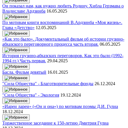
Он показал нам, как нужно любить Родину. Хибла Герзмава о
Владиславе Ардзинба
16.05.2025
По мотивам книги воспоминаний В.Ардзинба «Моя жизнь».
Глава «Детство»
12.05.2025
«Как это было». Документальный фильм об истории грузино-
абхазского переговорного процесса часть вторая.
06.05.2025
История грузино-абхазских переговоров. Как это было (1992-
1994 гг.) Часть первая.
29.04.2025
Басла. Фильм девятый
16.01.2025
"Сила Общества" - Благотворительные фонды
26.12.2024
"Сила Общества" - Экология
19.12.2024
«Иареи лареи» («Он и она») по мотивам поэмы Д.И. Гулиа
18.12.2024
Торжественное заседание к 150-летию Дмитрия Гулиа