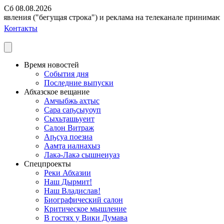
Сб 08.08.2026
вления ("бегущая строка") и реклама на телеканале принимаются 
Контакты
Время новостей
События дня
Последние выпуски
Абхазское вещание
Амчыбжь ахҭыс
Сара саҧсыуоуп
Сыхьҭашьуеит
Салон Витраж
Аҧсуа поезиа
Аамҭа иалнахыз
Лакә-Лакә сышнеиуаз
Спецпроекты
Реки Абхазии
Наш Дырмит!
Наш Владислав!
Биографический салон
Критическое мышление
В гостях у Вики Думава